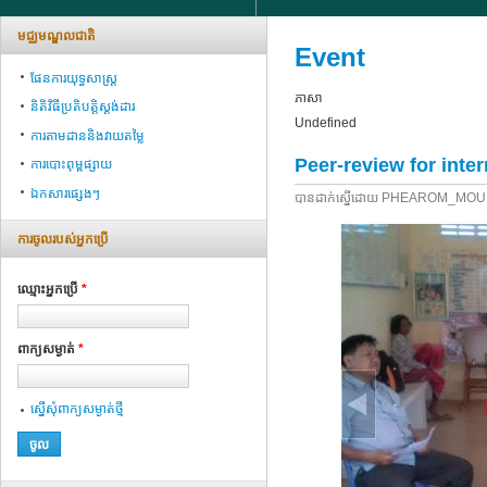
មជ្ឈមណ្ឌលជាតិ
Event
ផែនការយុទ្ធសាស្ត្រ
ភាសា
និតិវិធីប្រតិបត្តិស្ដង់ដារ
Undefined
ការតាមដាននិងវាយតម្លៃ
Peer-review for inte
ការបោះពុម្ពផ្សាយ
ឯកសារផ្សេងៗ
បាន​ដាក់​ស្នើ​ដោយ​
PHEAROM_MOU
ការ​ចូល​របស់​អ្នក​ប្រើ
ឈ្មោះអ្នក​ប្រើ
*
ពាក្យ​សម្ងាត់
*
ស្នើ​សុំ​ពាក្យ​សម្ងាត់​ថ្មី