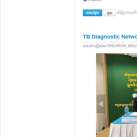
​ដើម្បី​ប្រកាស​
អាន​បន្ថែម
អំពី Childhood TB
ចូល​
TB Diagnostic Netw
បាន​ដាក់​ស្នើ​ដោយ​
PHEAROM_MOU