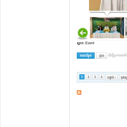
ស្លាក:
Event
​ដើម្បី​ប្រកាស​
អាន​បន្ថែម
អំពី TB Diagnostic Ne
ចូល​
ទំព័រ
1
2
3
4
បន្ទាប់ ›
ចុងក