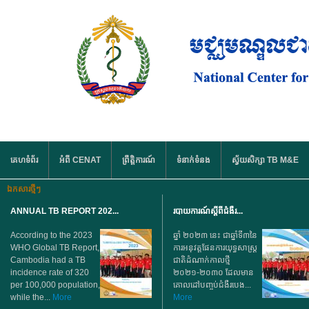
រំលង​​ទៅ​មាតិកា​សំខាន់​
មឺនុយមេ
គេហទំព័រ
អំពី CENAT
ព្រឹត្តិការណ៍
ទំនាក់ទំនង
ស្វ័យសិក្សា TB M&E
ឯកសារថ្មីៗ
ANNUAL TB REPORT 202...
របាយការណ៍ស្តីពីជំងឺរ...
According to the 2023
ឆ្នាំ ២០២៣ នេះ ជាឆ្នាំទី៣នៃ
WHO Global TB Report,
ការអនុវត្តផែនការយុទ្ធសាស្ត្រ
Cambodia had a TB
ជាតិដំណាក់កាលថ្មី
incidence rate of 320
២០២១-២០៣០ ដែលមាន
per 100,000 population,
គោលដៅបញ្ចប់ជំងឺរបេង...
while the...
More
More