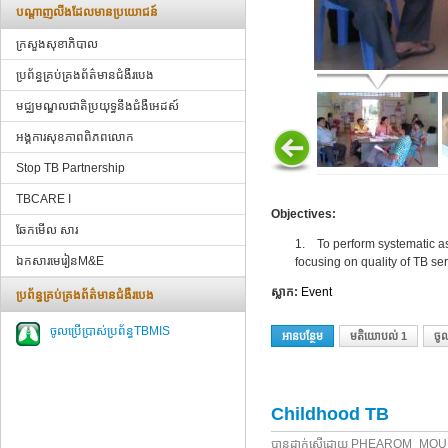
បណ្ដាញ​លីងដែលមានប្រយោជន៍
ក្រសួងសុខាភិបាល
ប្រព័ន្ធគ្រប់គ្រងព័ត៌មានជំងឺរបេង
មជ្ឈមណ្ឌលជាតិប្រយុទ្ធនឹងជំងឺអេដស៍
អង្គការសុខភាពពិភពលោក
Stop TB Partnership
TBCARE I
Objectives:
ឆែកមើល សារ
1. To perform systematic 
ឯកសារមេរៀនM&E
focusing on quality of TB se
ស្លាក:
Event
ប្រព័ន្ធគ្រប់គ្រងព័ត៌មានជំងឺរបេង
ចូលប្រើប្រាស់ប្រព័ន្ធTBMIS
អាន​បន្ថែម
អំពី Peer-Review For In
មតិយោបល់ 1
ចូល
Childhood TB
បាន​ដាក់​ស្នើ​ដោយ​
PHEAROM_MOU