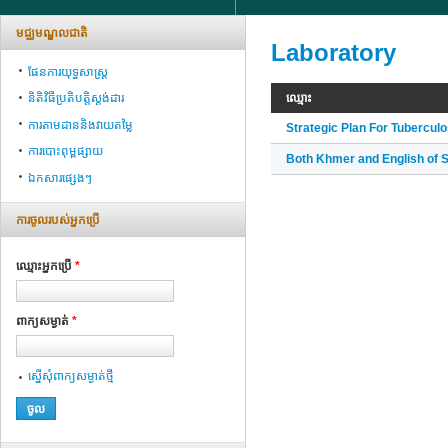
មជ្ឈមណ្ឌលជាតិ
Laboratory
ផែនការយុទ្ធសាស្ត្រ
ឈ្មោះ
និតិវិធីប្រតិបត្តិស្ដង់ដារ
ការតាមដាននិងវាយតម្លៃ
Strategic Plan For Tubercul
ការបោះពុម្ពផ្សាយ
Both Khmer and English of S
ឯកសារផ្សេងៗ
ការ​ចូល​របស់​អ្នក​ប្រើ
ឈ្មោះអ្នក​ប្រើ
*
ពាក្យ​សម្ងាត់
*
ស្នើ​សុំ​ពាក្យ​សម្ងាត់​ថ្មី