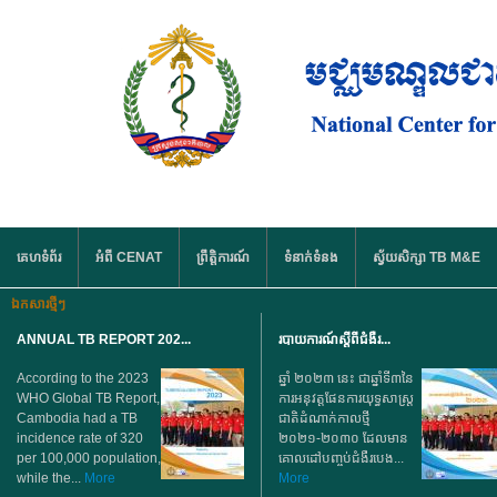
រំលង​​ទៅ​មាតិកា​សំខាន់​
មឺនុយមេ
គេហទំព័រ
អំពី CENAT
ព្រឹត្តិការណ៍
ទំនាក់ទំនង
ស្វ័យសិក្សា TB M&E
ឯកសារថ្មីៗ
ANNUAL TB REPORT 202...
របាយការណ៍ស្តីពីជំងឺរ...
According to the 2023
ឆ្នាំ ២០២៣ នេះ ជាឆ្នាំទី៣នៃ
WHO Global TB Report,
ការអនុវត្តផែនការយុទ្ធសាស្ត្រ
Cambodia had a TB
ជាតិដំណាក់កាលថ្មី
incidence rate of 320
២០២១-២០៣០ ដែលមាន
per 100,000 population,
គោលដៅបញ្ចប់ជំងឺរបេង...
while the...
More
More