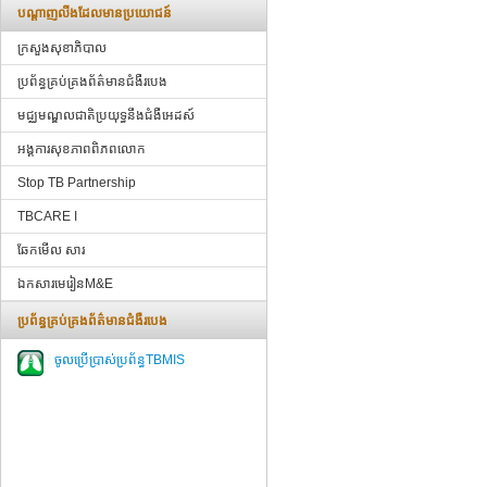
បណ្ដាញ​លីងដែលមានប្រយោជន៍
ក្រសួងសុខាភិបាល
ប្រព័ន្ធគ្រប់គ្រងព័ត៌មានជំងឺរបេង
មជ្ឈមណ្ឌលជាតិប្រយុទ្ធនឹងជំងឺអេដស៍
អង្គការសុខភាពពិភពលោក
Stop TB Partnership
TBCARE I
ឆែកមើល សារ
ឯកសារមេរៀនM&E
ប្រព័ន្ធគ្រប់គ្រងព័ត៌មានជំងឺរបេង
ចូលប្រើប្រាស់ប្រព័ន្ធTBMIS