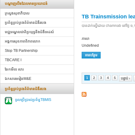
បណ្ដាញ​លីងដែលមានប្រយោជន៍
ក្រសួងសុខាភិបាល
TB Trainsmission lea
ប្រព័ន្ធគ្រប់គ្រងព័ត៌មានជំងឺរបេង
បាន​ដាក់​ស្នើ​ដោយ​
chamnab
​នៅ​ថ្ងៃ​
ច,
មជ្ឈមណ្ឌលជាតិប្រយុទ្ធនឹងជំងឺអេដស៍
ភាសា
អង្គការសុខភាពពិភពលោក
Undefined
Stop TB Partnership
អាន​បន្ថែម
អំពី TB Trainsmission Le
TBCARE I
ឆែកមើល សារ
ទំព័រ
1
2
3
4
5
ឯកសារមេរៀនM&E
បន្ទាប់ ›
ប្រព័ន្ធគ្រប់គ្រងព័ត៌មានជំងឺរបេង
ចូលប្រើប្រាស់ប្រព័ន្ធTBMIS