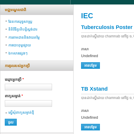
មជ្ឈមណ្ឌលជាតិ
IEC
ផែនការយុទ្ធសាស្ត្រ
Tuberculosis Poster
និតិវិធីប្រតិបត្តិស្ដង់ដារ
បាន​ដាក់​ស្នើ​ដោយ​
chamnab
​នៅ​ថ្ងៃ​
ច,
ការតាមដាននិងវាយតម្លៃ
ការបោះពុម្ពផ្សាយ
ភាសា
ឯកសារផ្សេងៗ
Undefined
ការ​ចូល​របស់​អ្នក​ប្រើ
អាន​បន្ថែម
អំពី Tuberculosis Poster
ឈ្មោះអ្នក​ប្រើ
*
TB Xstand
ពាក្យ​សម្ងាត់
*
បាន​ដាក់​ស្នើ​ដោយ​
chamnab
​នៅ​ថ្ងៃ​
ច,
ភាសា
ស្នើ​សុំ​ពាក្យ​សម្ងាត់​ថ្មី
Undefined
អាន​បន្ថែម
អំពី TB Xstand