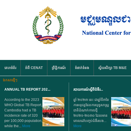
រំលង​​ទៅ​មាតិកា​សំខាន់​
មឺនុយមេ
គេហទំព័រ
អំពី CENAT
ព្រឹត្តិការណ៍
ទំនាក់ទំនង
ស្វ័យសិក្សា TB M&E
ឯកសារថ្មីៗ
ANNUAL TB REPORT 202...
របាយការណ៍ស្តីពីជំងឺរ...
According to the 2023
ឆ្នាំ ២០២៣ នេះ ជាឆ្នាំទី៣នៃ
WHO Global TB Report,
ការអនុវត្តផែនការយុទ្ធសាស្ត្រ
Cambodia had a TB
ជាតិដំណាក់កាលថ្មី
incidence rate of 320
២០២១-២០៣០ ដែលមាន
per 100,000 population,
គោលដៅបញ្ចប់ជំងឺរបេង...
while the...
More
More