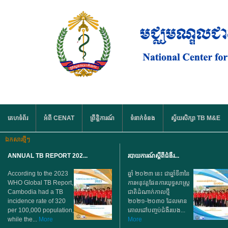
រំលង​​ទៅ​មាតិកា​សំខាន់​
មឺនុយមេ
គេហទំព័រ
អំពី CENAT
ព្រឹត្តិការណ៍
ទំនាក់ទំនង
ស្វ័យសិក្សា TB M&E
ឯកសារថ្មីៗ
ANNUAL TB REPORT 202...
របាយការណ៍ស្តីពីជំងឺរ...
According to the 2023
ឆ្នាំ ២០២៣ នេះ ជាឆ្នាំទី៣នៃ
WHO Global TB Report,
ការអនុវត្តផែនការយុទ្ធសាស្ត្រ
Cambodia had a TB
ជាតិដំណាក់កាលថ្មី
incidence rate of 320
២០២១-២០៣០ ដែលមាន
per 100,000 population,
គោលដៅបញ្ចប់ជំងឺរបេង...
while the...
More
More