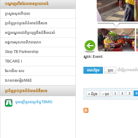
បណ្ដាញ​លីងដែលមានប្រយោជន៍
ក្រសួងសុខាភិបាល
ប្រព័ន្ធគ្រប់គ្រងព័ត៌មានជំងឺរបេង
មជ្ឈមណ្ឌលជាតិប្រយុទ្ធនឹងជំងឺអេដស៍
អង្គការសុខភាពពិភពលោក
Stop TB Partnership
ស្លាក:
Event
TBCARE I
​ដើម្បី​ប្រកាស​
អាន​បន្ថែម
អំពី World TB Day
ចូល​
ឆែកមើល សារ
ឯកសារមេរៀនM&E
ប្រព័ន្ធគ្រប់គ្រងព័ត៌មានជំងឺរបេង
ទំព័រ
1
2
3
4
« ដំបូង
‹ មុន
ចូលប្រើប្រាស់ប្រព័ន្ធTBMIS