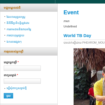
មជ្ឈមណ្ឌលជាតិ
Event
ផែនការយុទ្ធសាស្ត្រ
ភាសា
និតិវិធីប្រតិបត្តិស្ដង់ដារ
Undefined
ការតាមដាននិងវាយតម្លៃ
World TB Day
ការបោះពុម្ពផ្សាយ
ឯកសារផ្សេងៗ
បាន​ដាក់​ស្នើ​ដោយ​
PHEAROM_MOU
ការ​ចូល​របស់​អ្នក​ប្រើ
ឈ្មោះអ្នក​ប្រើ
*
ពាក្យ​សម្ងាត់
*
ស្នើ​សុំ​ពាក្យ​សម្ងាត់​ថ្មី